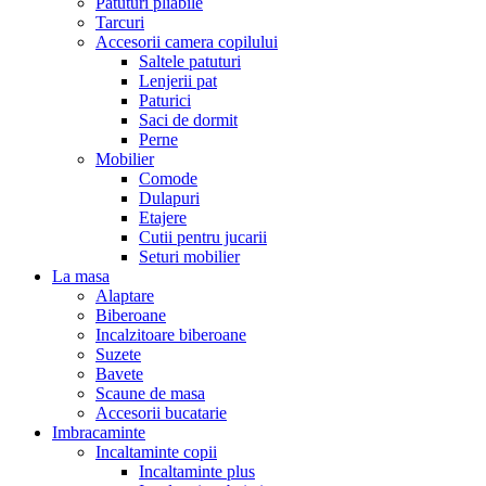
Patuturi pliabile
Tarcuri
Accesorii camera copilului
Saltele patuturi
Lenjerii pat
Paturici
Saci de dormit
Perne
Mobilier
Comode
Dulapuri
Etajere
Cutii pentru jucarii
Seturi mobilier
La masa
Alaptare
Biberoane
Incalzitoare biberoane
Suzete
Bavete
Scaune de masa
Accesorii bucatarie
Imbracaminte
Incaltaminte copii
Incaltaminte plus