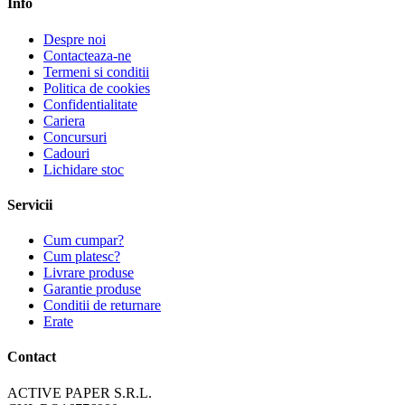
Info
Despre noi
Contacteaza-ne
Termeni si conditii
Politica de cookies
Confidentialitate
Cariera
Concursuri
Cadouri
Lichidare stoc
Servicii
Cum cumpar?
Cum platesc?
Livrare produse
Garantie produse
Conditii de returnare
Erate
Contact
ACTIVE PAPER S.R.L.