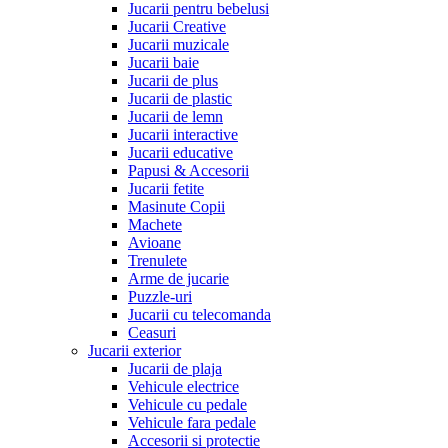
Jucarii pentru bebelusi
Jucarii Creative
Jucarii muzicale
Jucarii baie
Jucarii de plus
Jucarii de plastic
Jucarii de lemn
Jucarii interactive
Jucarii educative
Papusi & Accesorii
Jucarii fetite
Masinute Copii
Machete
Avioane
Trenulete
Arme de jucarie
Puzzle-uri
Jucarii cu telecomanda
Ceasuri
Jucarii exterior
Jucarii de plaja
Vehicule electrice
Vehicule cu pedale
Vehicule fara pedale
Accesorii si protectie