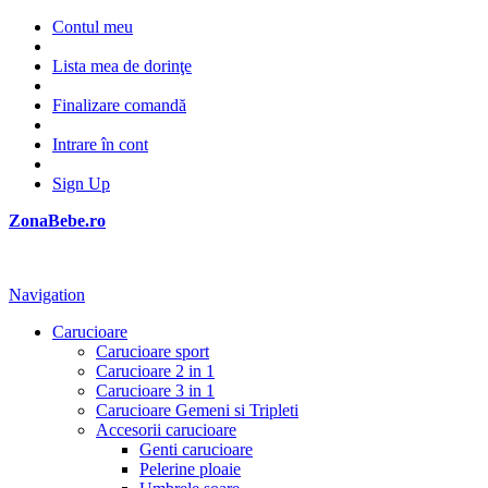
Contul meu
Lista mea de dorinţe
Finalizare comandă
Intrare în cont
Sign Up
ZonaBebe.ro
Navigation
Carucioare
Carucioare sport
Carucioare 2 in 1
Carucioare 3 in 1
Carucioare Gemeni si Tripleti
Accesorii carucioare
Genti carucioare
Pelerine ploaie