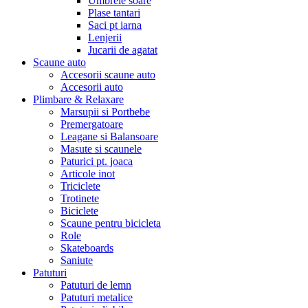
Umbrele soare
Plase tantari
Saci pt iarna
Lenjerii
Jucarii de agatat
Scaune auto
Accesorii scaune auto
Accesorii auto
Plimbare & Relaxare
Marsupii si Portbebe
Premergatoare
Leagane si Balansoare
Masute si scaunele
Paturici pt. joaca
Articole inot
Triciclete
Trotinete
Biciclete
Scaune pentru bicicleta
Role
Skateboards
Saniute
Patuturi
Patuturi de lemn
Patuturi metalice