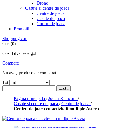
Drone
Casute si centre de joaca
Centre de joaca
Casute de joaca
Corturi de joaca
Promotii
Shopping cart
Cos (0)
Cosul dvs. este gol
Compare
Nu aveţi produse de comparat
Tot
Cauta
Pagina principală
/
Jocuri & Jucarii
/
Casute si centre de joaca
/
Centre de joaca
/
Centru de joaca cu activitati multiple Astera