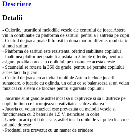
Descriere
Detalii
- Culorile, jucariile si melodiile vesele ale centrului de joaca Astera
vin in combinatie cu platforma de sarituri, pentru a-i antrena pe copii
- Centrul de joaca poate fi folosit in doua moduri diferite: mod static
si mod sarituri
- Platforma de sarituri este rezistenta, oferind stabilitate copilului
- Inaltimea platformei poate fi ajustata in 3 trepte diferite, pentru a
asigura pozitia corecta a copilului, pe masura ce acesta creste
- Scaunelul se roteste la 360 de grade, pentru a-i permite copilului
acces facil la jucarii
- Centrul de joaca cu activitati multiple Astera include jucarii
sunatoare, o jucarie cu oglinda, un calut ce se balanseaza si un volan
muzical cu sistem de blocare pentru siguranta copilului
- Jucariile sunt gandite astfel incat sa ii captiveze si sa ii distreze pe
copii, in timp ce incurajeaza creativitatea si dezvoltarea
- Jucaria cu volan muzical este prevazuta cu melodii vesele si
functioneaza cu 2 baterii de 1,5 V, neincluse in colet
- Unele jucarii pot fi detasate, astfel incat copilul le va putea lua cu el
oriunde doreste
- Produsul este prevazut cu un maner de prindere