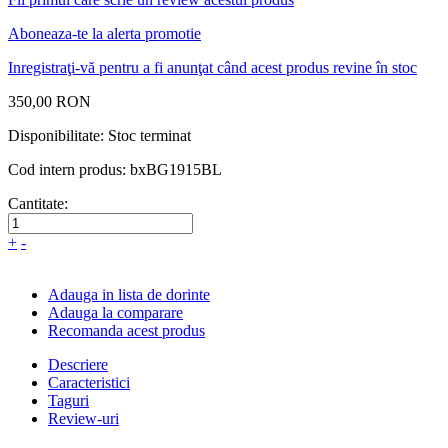
Aboneaza-te la alerta promotie
Inregistraţi-vă pentru a fi anunţat când acest produs revine în stoc
350,00 RON
Disponibilitate:
Stoc terminat
Cod intern produs:
bxBG1915BL
Cantitate:
+
-
Adauga in lista de dorinte
Adauga la comparare
Recomanda acest produs
Descriere
Caracteristici
Taguri
Review-uri