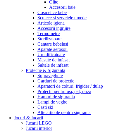
Olite
Accesorii baie
Cosmetice bebe
Scutece si servetele umede
Articole igiena
Accesorii ingrijire
Termometre
Sterilizatoare
Cantare bebelusi
Aparate aerosoli
Umidificatoare
Masute de infasat
Saltele de infasat
Protectie & Siguranta
Supraveghere
Garduri de protectie
Aparatori de colturi, frigider / dulap
Protectii pentru usi, pat, priza
Hamuri de siguranta
Lampi de veghe
Casti ski
Alte articole pentru siguranta
Jocuri & Jucarii
Jucarii LEGO
Jucarii interior