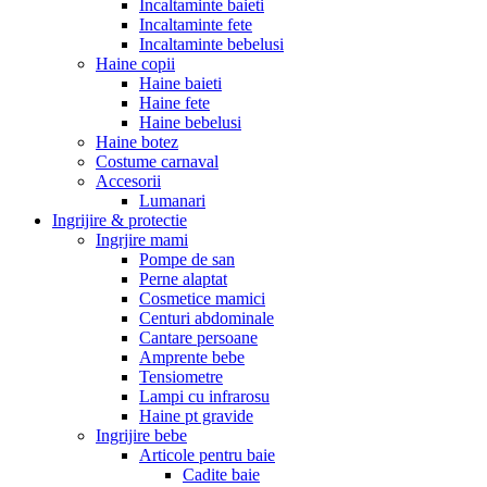
Incaltaminte baieti
Incaltaminte fete
Incaltaminte bebelusi
Haine copii
Haine baieti
Haine fete
Haine bebelusi
Haine botez
Costume carnaval
Accesorii
Lumanari
Ingrijire & protectie
Ingrjire mami
Pompe de san
Perne alaptat
Cosmetice mamici
Centuri abdominale
Cantare persoane
Amprente bebe
Tensiometre
Lampi cu infrarosu
Haine pt gravide
Ingrijire bebe
Articole pentru baie
Cadite baie