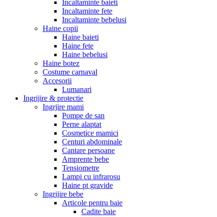
Incaltaminte baieti
Incaltaminte fete
Incaltaminte bebelusi
Haine copii
Haine baieti
Haine fete
Haine bebelusi
Haine botez
Costume carnaval
Accesorii
Lumanari
Ingrijire & protectie
Ingrjire mami
Pompe de san
Perne alaptat
Cosmetice mamici
Centuri abdominale
Cantare persoane
Amprente bebe
Tensiometre
Lampi cu infrarosu
Haine pt gravide
Ingrijire bebe
Articole pentru baie
Cadite baie