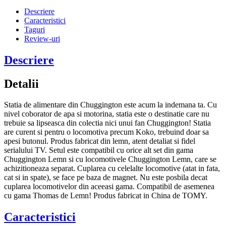
Descriere
Caracteristici
Taguri
Review-uri
Descriere
Detalii
Statia de alimentare din Chuggington este acum la indemana ta. Cu
nivel coborator de apa si motorina, statia este o destinatie care nu
trebuie sa lipseasca din colectia nici unui fan Chuggington! Statia
are curent si pentru o locomotiva precum Koko, trebuind doar sa
apesi butonul. Produs fabricat din lemn, atent detaliat si fidel
serialului TV. Setul este compatibil cu orice alt set din gama
Chuggington Lemn si cu locomotivele Chuggington Lemn, care se
achizitioneaza separat. Cuplarea cu celelalte locomotive (atat in fata,
cat si in spate), se face pe baza de magnet. Nu este posbila decat
cuplarea locomotivelor din aceeasi gama. Compatibil de asemenea
cu gama Thomas de Lemn! Produs fabricat in China de TOMY.
Caracteristici