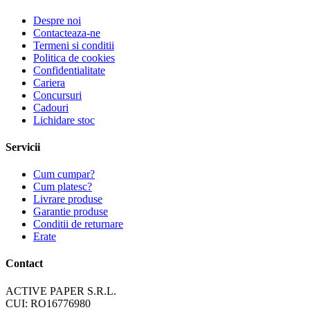
Despre noi
Contacteaza-ne
Termeni si conditii
Politica de cookies
Confidentialitate
Cariera
Concursuri
Cadouri
Lichidare stoc
Servicii
Cum cumpar?
Cum platesc?
Livrare produse
Garantie produse
Conditii de returnare
Erate
Contact
ACTIVE PAPER S.R.L.
CUI: RO16776980