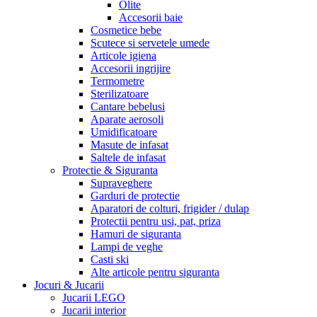
Olite
Accesorii baie
Cosmetice bebe
Scutece si servetele umede
Articole igiena
Accesorii ingrijire
Termometre
Sterilizatoare
Cantare bebelusi
Aparate aerosoli
Umidificatoare
Masute de infasat
Saltele de infasat
Protectie & Siguranta
Supraveghere
Garduri de protectie
Aparatori de colturi, frigider / dulap
Protectii pentru usi, pat, priza
Hamuri de siguranta
Lampi de veghe
Casti ski
Alte articole pentru siguranta
Jocuri & Jucarii
Jucarii LEGO
Jucarii interior