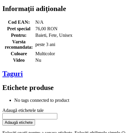
Informaţii adiţionale
Cod EAN:
N/A
Pret special
76,00 RON
Pentru:
Baieti, Fete, Unisex
Varsta
peste 3 ani
recomandata:
Culoare
Multicolor
Video
Nu
Taguri
Etichete produse
No tags connected to product
Adaugă etichetele tale
Adaugă etichete
Folosiţi spaţii pentru a separa etichete. Folosiţi ghilimele simple (')