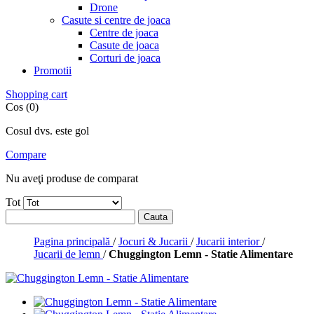
Drone
Casute si centre de joaca
Centre de joaca
Casute de joaca
Corturi de joaca
Promotii
Shopping cart
Cos (0)
Cosul dvs. este gol
Compare
Nu aveţi produse de comparat
Tot
Cauta
Pagina principală
/
Jocuri & Jucarii
/
Jucarii interior
/
Jucarii de lemn
/
Chuggington Lemn - Statie Alimentare