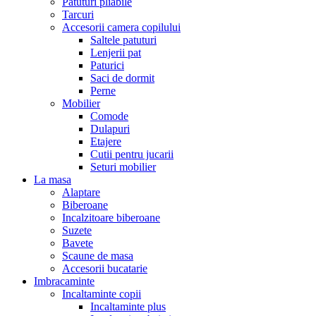
Patuturi pliabile
Tarcuri
Accesorii camera copilului
Saltele patuturi
Lenjerii pat
Paturici
Saci de dormit
Perne
Mobilier
Comode
Dulapuri
Etajere
Cutii pentru jucarii
Seturi mobilier
La masa
Alaptare
Biberoane
Incalzitoare biberoane
Suzete
Bavete
Scaune de masa
Accesorii bucatarie
Imbracaminte
Incaltaminte copii
Incaltaminte plus