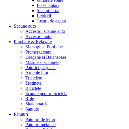
Umbrele soare
Plase tantari
Saci pt iarna
Lenjerii
Jucarii de agatat
Scaune auto
Accesorii scaune auto
Accesorii auto
Plimbare & Relaxare
Marsupii si Portbebe
Premergatoare
Leagane si Balansoare
Masute si scaunele
Paturici pt. joaca
Articole inot
Triciclete
Trotinete
Biciclete
Scaune pentru bicicleta
Role
Skateboards
Saniute
Patuturi
Patuturi de lemn
Patuturi metalice