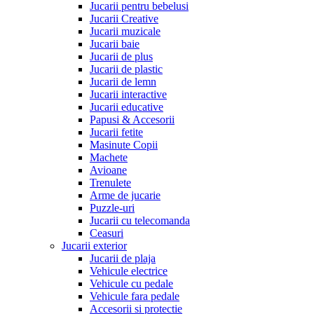
Jucarii pentru bebelusi
Jucarii Creative
Jucarii muzicale
Jucarii baie
Jucarii de plus
Jucarii de plastic
Jucarii de lemn
Jucarii interactive
Jucarii educative
Papusi & Accesorii
Jucarii fetite
Masinute Copii
Machete
Avioane
Trenulete
Arme de jucarie
Puzzle-uri
Jucarii cu telecomanda
Ceasuri
Jucarii exterior
Jucarii de plaja
Vehicule electrice
Vehicule cu pedale
Vehicule fara pedale
Accesorii si protectie