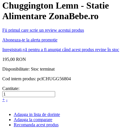
Chuggington Lemn - Statie
Alimentare ZonaBebe.ro
Fii primul care scrie un review acestui produs
Aboneaza-te la alerta promotie
Inregistraţi-vă pentru a fi anunţat când acest produs revine în stoc
195,00 RON
Disponibilitate:
Stoc terminat
Cod intern produs:
pclCHUGG56804
Cantitate:
+
-
Adauga in lista de dorinte
Adauga la comparare
Recomanda acest produs