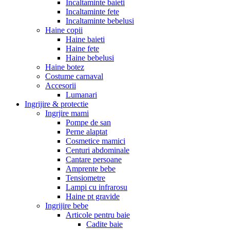
Incaltaminte baieti
Incaltaminte fete
Incaltaminte bebelusi
Haine copii
Haine baieti
Haine fete
Haine bebelusi
Haine botez
Costume carnaval
Accesorii
Lumanari
Ingrijire & protectie
Ingrjire mami
Pompe de san
Perne alaptat
Cosmetice mamici
Centuri abdominale
Cantare persoane
Amprente bebe
Tensiometre
Lampi cu infrarosu
Haine pt gravide
Ingrijire bebe
Articole pentru baie
Cadite baie