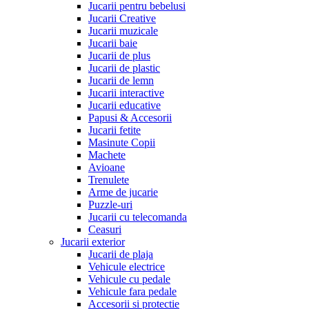
Jucarii pentru bebelusi
Jucarii Creative
Jucarii muzicale
Jucarii baie
Jucarii de plus
Jucarii de plastic
Jucarii de lemn
Jucarii interactive
Jucarii educative
Papusi & Accesorii
Jucarii fetite
Masinute Copii
Machete
Avioane
Trenulete
Arme de jucarie
Puzzle-uri
Jucarii cu telecomanda
Ceasuri
Jucarii exterior
Jucarii de plaja
Vehicule electrice
Vehicule cu pedale
Vehicule fara pedale
Accesorii si protectie