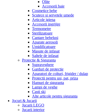
Olite
Accesorii baie
Cosmetice bebe
Scutece si servetele umede
Articole igiena
Accesorii ingrijire
Termometre
Sterilizatoare
Cantare bebelusi
Aparate aerosoli
Umidificatoare
Masute de infasat
Saltele de infasat
Protectie & Siguranta
Supraveghere
Garduri de protectie
Aparatori de colturi, frigider / dulap
Protectii pentru usi, pat, priza
Hamuri de siguranta
Lampi de veghe
Casti ski
Alte articole pentru siguranta
Jocuri & Jucarii
Jucarii LEGO
Jucarii interior