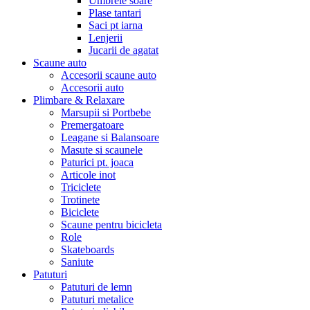
Umbrele soare
Plase tantari
Saci pt iarna
Lenjerii
Jucarii de agatat
Scaune auto
Accesorii scaune auto
Accesorii auto
Plimbare & Relaxare
Marsupii si Portbebe
Premergatoare
Leagane si Balansoare
Masute si scaunele
Paturici pt. joaca
Articole inot
Triciclete
Trotinete
Biciclete
Scaune pentru bicicleta
Role
Skateboards
Saniute
Patuturi
Patuturi de lemn
Patuturi metalice