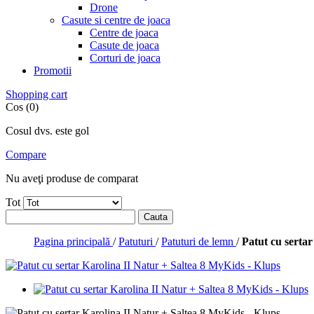
Drone
Casute si centre de joaca
Centre de joaca
Casute de joaca
Corturi de joaca
Promotii
Shopping cart
Cos (0)
Cosul dvs. este gol
Compare
Nu aveţi produse de comparat
Tot
Cauta
Pagina principală
/
Patuturi
/
Patuturi de lemn
/
Patut cu serta