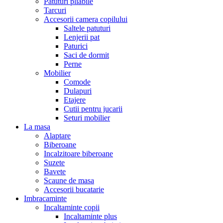
Patuturi pliabile
Tarcuri
Accesorii camera copilului
Saltele patuturi
Lenjerii pat
Paturici
Saci de dormit
Perne
Mobilier
Comode
Dulapuri
Etajere
Cutii pentru jucarii
Seturi mobilier
La masa
Alaptare
Biberoane
Incalzitoare biberoane
Suzete
Bavete
Scaune de masa
Accesorii bucatarie
Imbracaminte
Incaltaminte copii
Incaltaminte plus